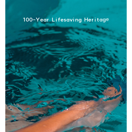
1
0
0
-
Y
e
a
r
L
i
f
e
s
a
v
i
n
g
H
e
r
i
t
a
g
e