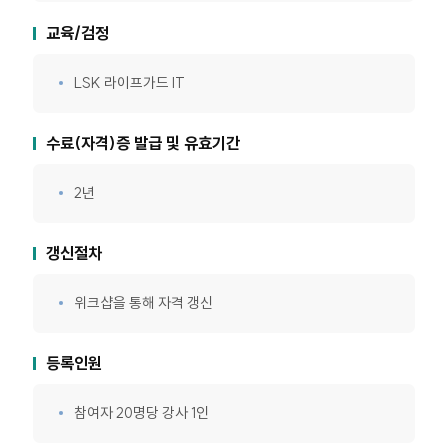
교육/검정
LSK 라이프가드 IT
수료(자격)증 발급 및 유효기간
2년
갱신절차
위크샵을 통해 자격 갱신
등록인원
참여자 20명당 강사 1인