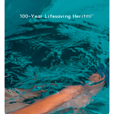
1
0
0
-
Y
e
a
r
L
i
f
e
s
a
v
i
n
g
H
e
r
i
t
a
g
e